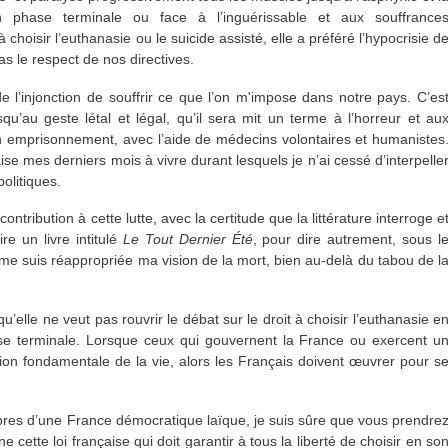
n phase terminale ou face à l’inguérissable et aux souffrance
 choisir l’euthanasie ou le suicide assisté, elle a préféré l’hypocrisie d
as le respect de nos directives.
de l’injonction de souffrir ce que l’on m'impose dans notre pays. C’es
qu’au geste létal et légal, qu’il sera mit un terme à l’horreur et au
n emprisonnement, avec l’aide de médecins volontaires et humanistes
aise mes derniers mois à vivre durant lesquels je n’ai cessé d’interpelle
olitiques.
ntribution à cette lutte, avec la certitude que la littérature interroge e
ire un livre intitulé
Le Tout Dernier Été
, pour dire autrement, sous l
me suis réappropriée ma vision de la mort, bien au-delà du tabou de l
’elle ne veut pas rouvrir le débat sur le droit à choisir l’euthanasie e
se terminale. Lorsque ceux qui gouvernent la France ou exercent u
stion fondamentale de la vie, alors les Français doivent œuvrer pour s
bres d’une France démocratique laïque, je suis sûre que vous prendre
 cette loi française qui doit garantir à tous la liberté de choisir en so