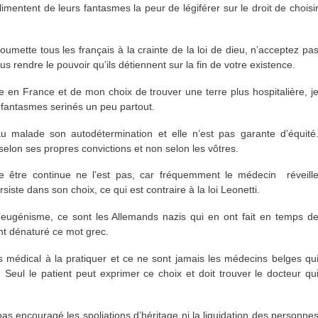
 alimentent de leurs fantasmes la peur de légiférer sur le droit de choisi
oumette tous les français à la crainte de la loi de dieu, n’acceptez pa
 rendre le pouvoir qu’ils détiennent sur la fin de votre existence.
 en France et de mon choix de trouver une terre plus hospitalière, j
s fantasmes serinés un peu partout.
au malade son autodétermination et elle n’est pas garante d’équité
selon ses propres convictions et non selon les vôtres.
e être continue ne l’est pas, car fréquemment le médecin réveill
siste dans son choix, ce qui est contraire à la loi Leonetti.
l’eugénisme, ce sont les Allemands nazis qui en ont fait en temps d
ont dénaturé ce mot grec.
ps médical à la pratiquer et ce ne sont jamais les médecins belges qu
. Seul le patient peut exprimer ce choix et doit trouver le docteur qu
 pas encouragé les spoliations d’héritage ni la liquidation des personne