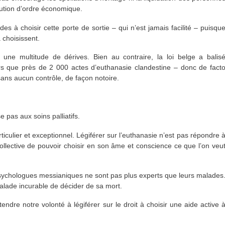
lution d’ordre économique.
s à choisir cette porte de sortie – qui n’est jamais facilité – puisqu
 choisissent.
 une multitude de dérives. Bien au contraire, la loi belge a balis
lors que près de 2 000 actes d’euthanasie clandestine – donc de fact
sans aucun contrôle, de façon notoire.
e pas aux soins palliatifs.
ticulier et exceptionnel. Légiférer sur l’euthanasie n’est pas répondre 
collective de pouvoir choisir en son âme et conscience ce que l’on veu
sychologues messianiques ne sont pas plus experts que leurs malades
lade incurable de décider de sa mort.
ndre notre volonté à légiférer sur le droit à choisir une aide active 