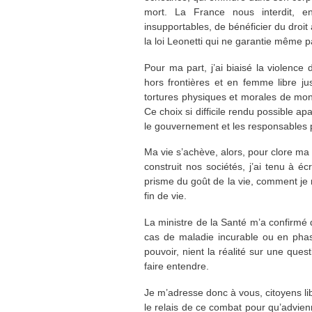
mort. La France nous interdit, e
insupportables, de bénéficier du droit à
la loi Leonetti qui ne garantie même p
Pour ma part, j’ai biaisé la violence 
hors frontières et en femme libre jus
tortures physiques et morales de mo
Ce choix si difficile rendu possible ap
le gouvernement et les responsables p
Ma vie s’achève, alors, pour clore ma co
construit nos sociétés, j’ai tenu à écr
prisme du goût de la vie, comment je 
fin de vie.
La ministre de la Santé m’a confirmé qu
cas de maladie incurable ou en pha
pouvoir, nient la réalité sur une que
faire entendre.
Je m’adresse donc à vous, citoyens li
le relais de ce combat pour qu’advienne