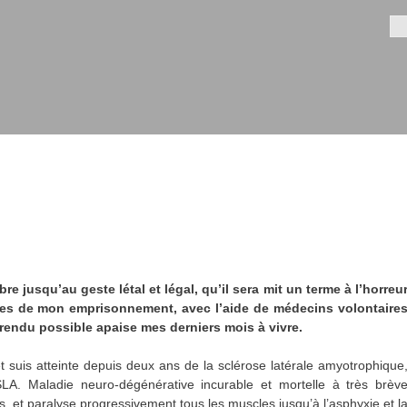
Aller au
contenu
Fo
principal
re jusqu’au geste létal et légal, qu’il sera mit un terme à l’horreu
les de mon emprisonnement, avec l’aide de médecins volontaire
e rendu possible apaise mes derniers mois à vivre.
et suis atteinte depuis deux ans de la sclérose latérale amyotrophique
LA. Maladie neuro-dégénérative incurable et mortelle à très brèv
et paralyse progressivement tous les muscles jusqu’à l’asphyxie et l