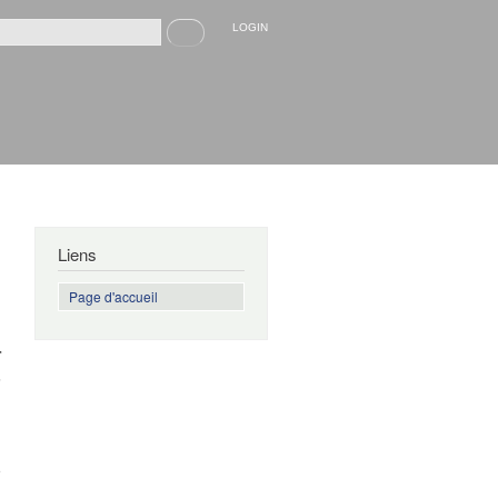
Recherche
LOGIN
rmulaire de recherche
Liens
Page d'accueil
r
s
,
e
a