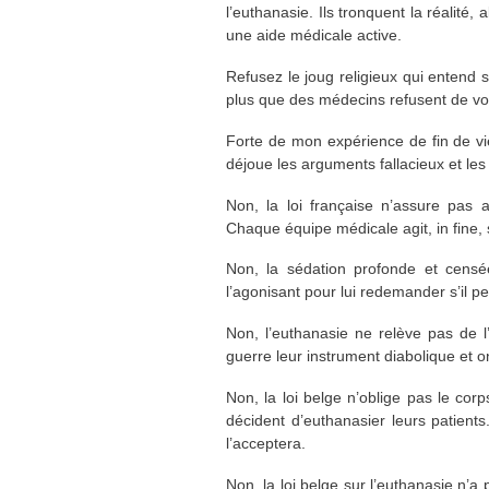
l’euthanasie. Ils tronquent la réalité,
une aide médicale active.
Refusez le joug religieux qui entend s
plus que des médecins refusent de vous
Forte de mon expérience de fin de vie
déjoue les arguments fallacieux et le
Non, la loi française n’assure pas 
Chaque équipe médicale agit, in fine, 
Non, la sédation profonde et censé
l’agonisant pour lui redemander s’il per
Non, l’euthanasie ne relève pas de 
guerre leur instrument diabolique et 
Non, la loi belge n’oblige pas le cor
décident d’euthanasier leurs patients
l’acceptera.
Non, la loi belge sur l’euthanasie n’a