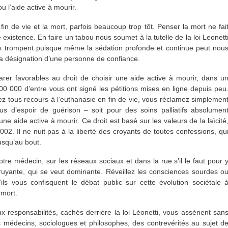
ou l’aide active à mourir.
 de vie et la mort, parfois beaucoup trop tôt. Penser la mort ne fai
e existence. En faire un tabou nous soumet à la tutelle de la loi Leonett
us trompent puisque même la sédation profonde et continue peut nou
 la désignation d’une personne de confiance.
rer favorables au droit de choisir une aide active à mourir, dans u
00 000 d’entre vous ont signé les pétitions mises en ligne depuis peu
z tous recours à l’euthanasie en fin de vie, vous réclamez simplemen
lus d’espoir de guérison – soit pour des soins palliatifs absolumen
ne aide active à mourir. Ce droit est basé sur les valeurs de la laïcité
02. Il ne nuit pas à la liberté des croyants de toutes confessions, qu
usqu’au bout.
otre médecin, sur les réseaux sociaux et dans la rue s’il le faut pour 
bruyante, qui se veut dominante. Réveillez les consciences sourdes o
ils vous confisquent le débat public sur cette évolution sociétale 
 mort.
 responsabilités, cachés derrière la loi Léonetti, vous assènent san
 médecins, sociologues et philosophes, des contrevérités au sujet d