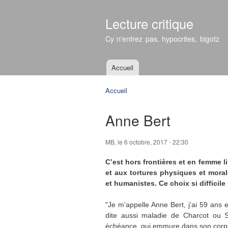
Lecture critique
Cy n'entrez pas, hypocrites, bigotz
Accueil
Menu principal
Accueil
Vous êtes ici
Anne Bert
MB
, le 6 octobre, 2017 - 22:30
C’est hors frontières et en femme lib
et aux tortures physiques et mora
et humanistes. Ce choix si difficil
"Je m’appelle Anne Bert, j’ai 59 ans 
dite aussi maladie de Charcot ou S
échéance, qui emmure dans son corps 