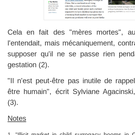
Cela en fait des "mères mortes", 
l'entendait, mais mécaniquement, contr
supposer qu'il ne se passe rien pend
gestation (2).
"Il n'est peut-être pas inutile de rap
être humain", écrit Sylviane Agacinsk
(3).
Notes
1. "Illicit market in child surrogacy booms in 