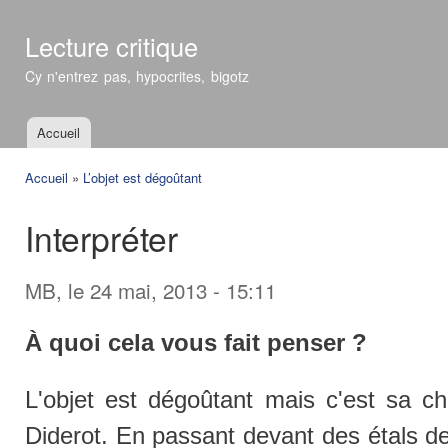
All
con
Lecture critique
prin
Cy n'entrez pas, hypocrites, bigotz
Accueil
Menu principal
Accueil
»
L’objet est dégoûtant
Vous êtes ici
Interpréter
MB
, le 24 mai, 2013 - 15:11
À quoi cela vous fait penser ?
L'objet est dégoûtant mais c'est sa ch
Diderot. En passant devant des étals de