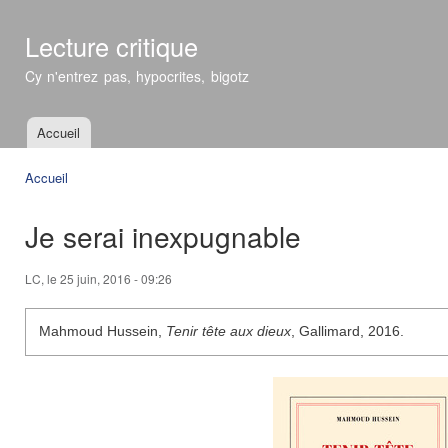
All
con
Lecture critique
prin
Cy n'entrez pas, hypocrites, bigotz
Accueil
Menu principal
Accueil
Vous êtes ici
Je serai inexpugnable
LC
, le 25 juin, 2016 - 09:26
Mahmoud Hussein,
Tenir tête aux dieux
, Gallimard, 2016.