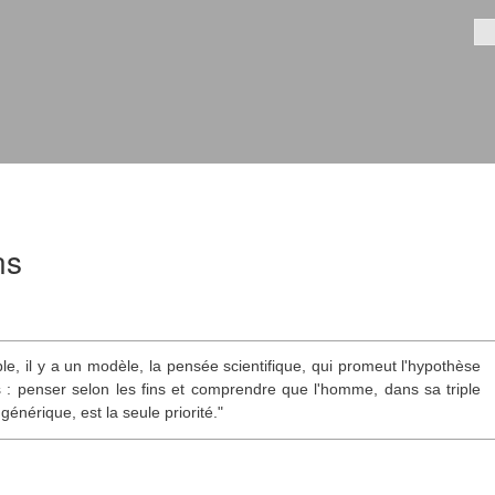
Aller au
contenu
Fo
principal
ns
e, il y a un modèle, la pensée scientifique, qui promeut l'hypothèse
: penser selon les fins et comprendre que l'homme, dans sa triple
 générique, est la seule priorité."