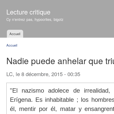
All
con
Lecture critique
prin
Cy n'entrez pas, hypocrites, bigotz
Accueil
Menu principal
Accueil
Vous êtes ici
Nadie puede anhelar que tri
LC
, le 8 décembre, 2015 - 00:35
"El nazismo adolece de irrealidad,
Erígena. Es inhabitable ; los hombre
él, mentir por él, matar y ensangrent