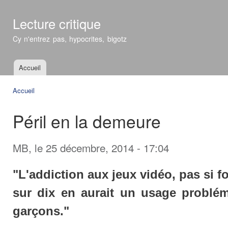
All
con
Lecture critique
prin
Cy n'entrez pas, hypocrites, bigotz
Accueil
Menu principal
Accueil
Vous êtes ici
Péril en la demeure
MB
, le 25 décembre, 2014 - 17:04
"L'addiction aux jeux vidéo, pas si f
sur dix en aurait un usage problé
garçons."