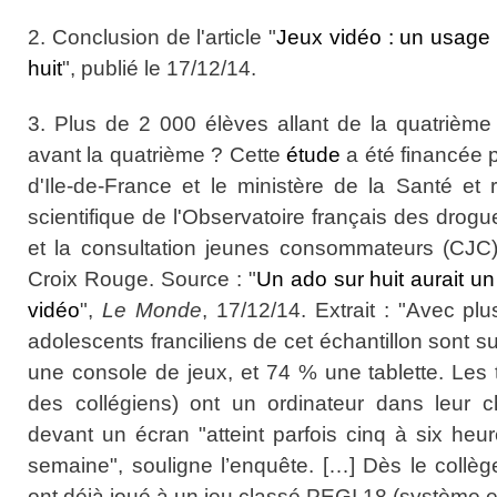
2. Conclusion de l'article "
Jeux vidéo : un usage
huit
", publié le 17/12/14.
3. Plus de 2 000 élèves allant de la quatrième
avant la quatrième ? Cette
étude
a été financée 
d'Ile-de-
France
et le ministère de la Santé et r
scientifique de l'Observatoire français des dro
et la consultation jeunes consommateurs (CJ
Croix Rouge. Source : "
Un ado sur huit aurait u
vidéo
",
Le Monde
, 17/12/14. Extrait : "Avec pl
adolescents franciliens de cet échantillon sont s
une console de
jeux
, et 74 % une tablette. Les
des collégiens) ont un ordinateur dans leur
devant un écran "atteint parfois cinq à six heu
semaine", souligne l’enquête. […] Dès le collèg
ont déjà joué à un jeu classé PEGI 18 (système eu