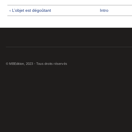
‹ L’objet est dégoûtant
Intro
© MBEdition, 2023 - Tous droits réservés