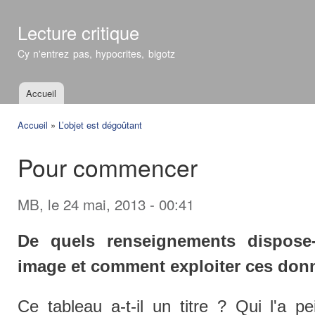
All
con
Lecture critique
prin
Cy n'entrez pas, hypocrites, bigotz
Accueil
Menu principal
Accueil
»
L’objet est dégoûtant
Vous êtes ici
Pour commencer
MB
, le 24 mai, 2013 - 00:41
De quels renseignements dispose-
image et comment exploiter ces don
Ce tableau a-t-il un titre ? Qui l'a p