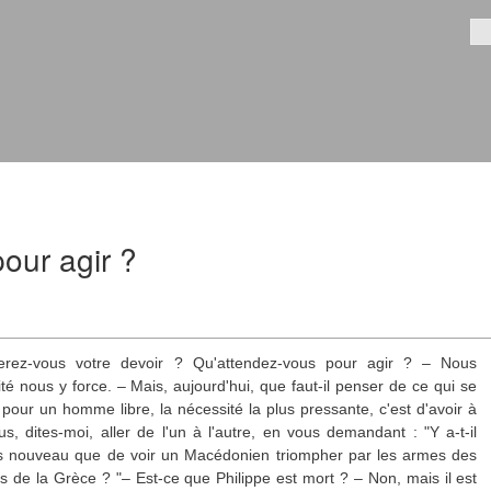
Aller au
contenu
Fo
principal
our agir ?
erez-vous votre devoir ? Qu'attendez-vous pour agir ? – Nous
té nous y force. – Mais, aujourd'hui, que faut-il penser de ce qui se
pour un homme libre, la nécessité la plus pressante, c'est d'avoir à
s, dites-moi, aller de l'un à l'autre, en vous demandant : "Y a-t-il
us nouveau que de voir un Macédonien triompher par les armes des
es de la Grèce ? "– Est-ce que Philippe est mort ? – Non, mais il est