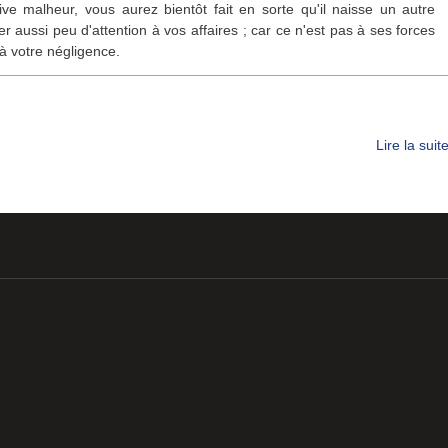
rive malheur, vous aurez bientôt fait en sorte qu'il naisse un autre
er aussi peu d'attention à vos affaires ; car ce n'est pas à ses forces
 à votre négligence.
Lire la suit