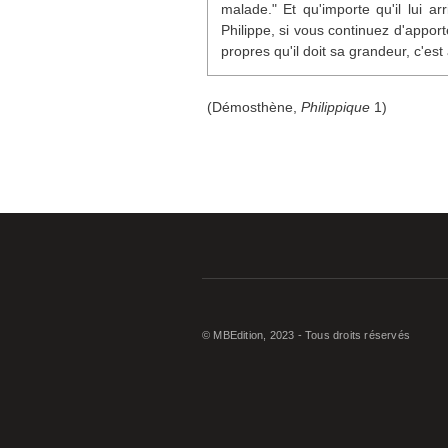
malade." Et qu'importe qu'il lui ar
Philippe, si vous continuez d'apport
propres qu'il doit sa grandeur, c'est
(Démosthène,
Philippique
1)
© MBEdition, 2023 - Tous droits réservés