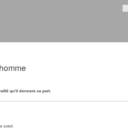
Aller au
contenu
Fo
principal
l'homme
illé qu'il donnera sa part.
e soleil.