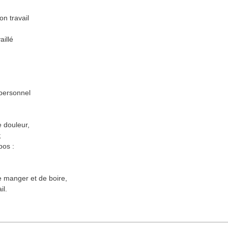
on travail
aillé
t personnel
e douleur,
;
pos :
 manger et de boire,
il.