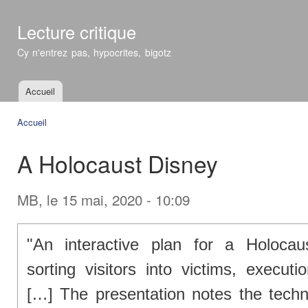
All
con
Lecture critique
prin
Cy n'entrez pas, hypocrites, bigotz
Accueil
Menu principal
Accueil
Vous êtes ici
A Holocaust Disney
MB
, le 15 mai, 2020 - 10:09
"An interactive plan for a Holoca
sorting visitors into victims, executi
[…] The presentation notes the techn