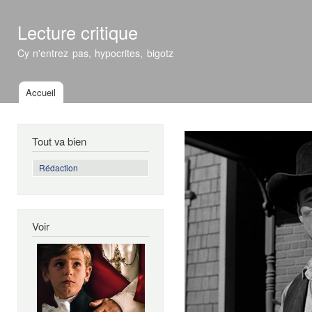
All
con
Lecture critique
prin
Cy n'entrez pas, hypocrites, bigotz
Accueil
Menu principal
Tout va bien
Rédaction
Voir