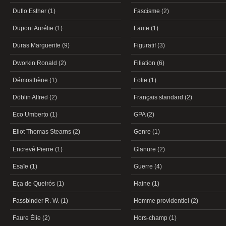
Duflo Esther (1)
Fascisme (2)
Dupont Aurélie (1)
Faute (1)
Duras Marguerite (9)
Figuratif (3)
Dworkin Ronald (2)
Filiation (6)
Démosthène (1)
Folie (1)
Döblin Alfred (2)
Français standard (2)
Eco Umberto (1)
GPA (2)
Eliot Thomas Stearns (2)
Genre (1)
Encrevé Pierre (1)
Glanure (2)
Esaïe (1)
Guerre (4)
Eça de Queirós (1)
Haine (1)
Fassbinder R. W. (1)
Homme providentiel (2)
Faure Élie (2)
Hors-champ (1)