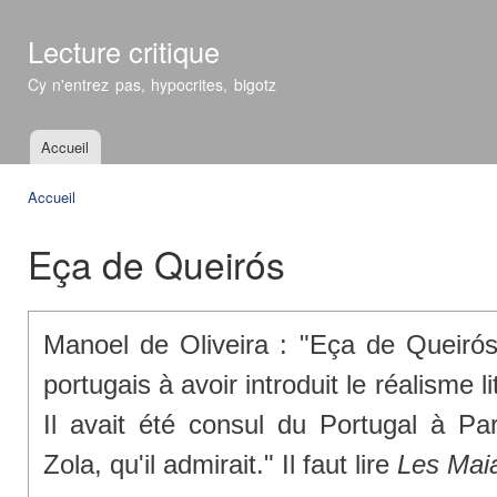
All
con
Lecture critique
prin
Cy n'entrez pas, hypocrites, bigotz
Accueil
Menu principal
Accueil
Vous êtes ici
Eça de Queirós
Manoel de Oliveira : "Eça de Queirós 
portugais à avoir introduit le réalisme l
Il avait été consul du Portugal à Par
Zola, qu'il admirait." Il faut lire
Les Mai