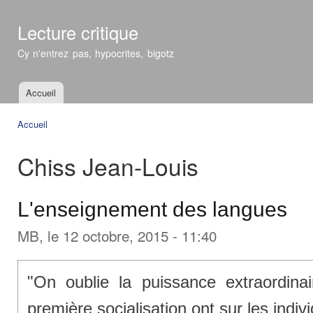
All
con
Lecture critique
prin
Cy n'entrez pas, hypocrites, bigotz
Accueil
Menu principal
Accueil
Vous êtes ici
Chiss Jean-Louis
L'enseignement des langues
MB
, le 12 octobre, 2015 - 11:40
"On oublie la puissance extraordina
première socialisation ont sur les indivi