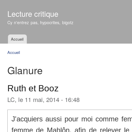
All
con
Lecture critique
prin
Cy n'entrez pas, hypocrites, bigotz
Accueil
Menu principal
Accueil
Vous êtes ici
Glanure
Ruth et Booz
LC
, le 11 mai, 2014 - 16:48
J'acquiers aussi pour moi comme fem
femme de Mahlôn, afin de relever le