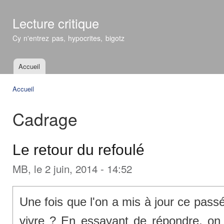
All
con
Lecture critique
prin
Cy n'entrez pas, hypocrites, bigotz
Accueil
Menu principal
Accueil
Vous êtes ici
Cadrage
Le retour du refoulé
MB
, le 2 juin, 2014 - 14:52
Une fois que l'on a mis à jour ce pas
vivre ? En essayant de répondre, on 