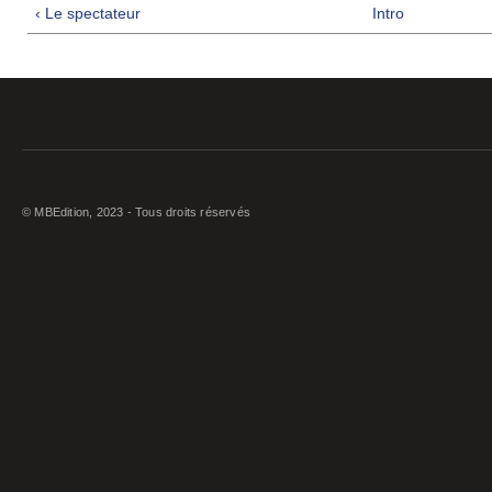
‹ Le spectateur
Intro
© MBEdition, 2023 - Tous droits réservés