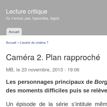
All
con
Lecture critique
prin
Cy n'entrez pas, hypocrites, bigotz
Accueil
Menu principal
Accueil
»
L'avenir du cinéma ?
Vous êtes ici
Caméra 2. Plan rapproché
MB
, le 23 novembre, 2013 - 19:06
Les personnages principaux de
Bor
des moments difficiles puis se relève
Un épisode de la série s'intitule mê