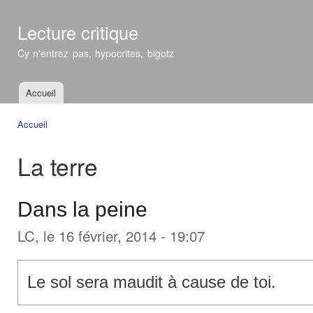
All
con
Lecture critique
prin
Cy n'entrez pas, hypocrites, bigotz
Accueil
Menu principal
Accueil
Vous êtes ici
La terre
Dans la peine
LC
, le 16 février, 2014 - 19:07
Le sol sera maudit à cause de toi.