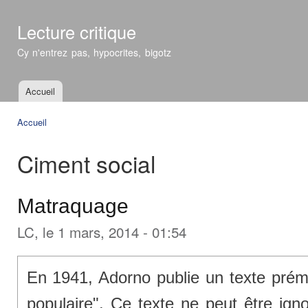
All
con
Lecture critique
prin
Cy n'entrez pas, hypocrites, bigotz
Accueil
Menu principal
Accueil
Vous êtes ici
Ciment social
Matraquage
LC
, le 1 mars, 2014 - 01:54
En 1941, Adorno publie un texte prémo
populaire". Ce texte ne peut être igno