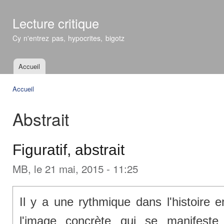
All
con
Lecture critique
prin
Cy n'entrez pas, hypocrites, bigotz
Accueil
Menu principal
Accueil
Vous êtes ici
Abstrait
Figuratif, abstrait
MB
, le 21 mai, 2015 - 11:25
Il y a une rythmique dans l'histoire e
l'image concrète qui se manifeste