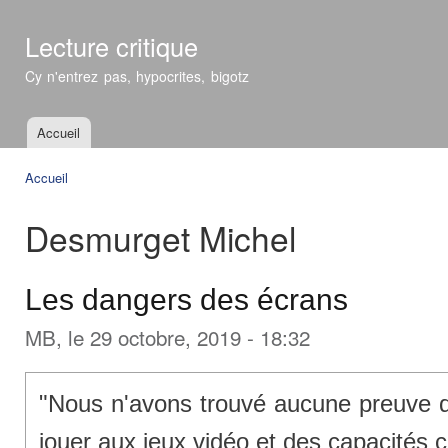
All
con
Lecture critique
prin
Cy n'entrez pas, hypocrites, bigotz
Accueil
Menu principal
Accueil
Vous êtes ici
Desmurget Michel
Les dangers des écrans
MB
, le 29 octobre, 2019 - 18:32
"Nous n'avons trouvé aucune preuve de
jouer aux jeux vidéo et des capacités c