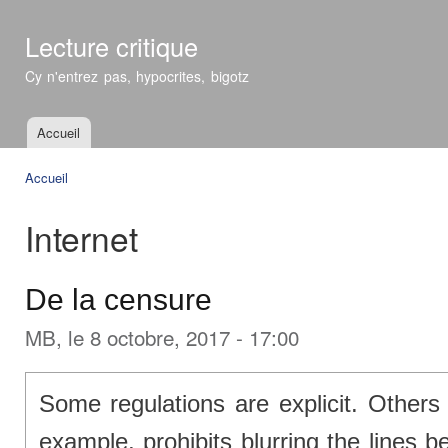
All
con
Lecture critique
prin
Cy n'entrez pas, hypocrites, bigotz
Accueil
Menu principal
Accueil
Vous êtes ici
Internet
De la censure
MB
, le 8 octobre, 2017 - 17:00
Some regulations are explicit. Others
example, prohibits blurring the lines be