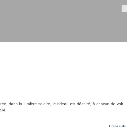
Aller au
contenu
Fo
principal
bérée, dans la lumière solaire, le rideau est déchiré, à chacun de voir
ilé.
Lire la suite