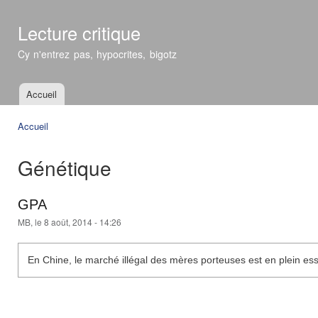
All
con
Lecture critique
prin
Cy n'entrez pas, hypocrites, bigotz
Accueil
Menu principal
Accueil
Vous êtes ici
Génétique
GPA
MB
, le 8 août, 2014 - 14:26
En Chine, le marché illégal des mères porteuses est en plein ess