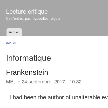
All
con
Lecture critique
prin
Cy n'entrez pas, hypocrites, bigotz
Accueil
Menu principal
Accueil
Vous êtes ici
Informatique
Frankenstein
MB
, le 24 septembre, 2017 - 10:32
I had been the author of unalterable evi