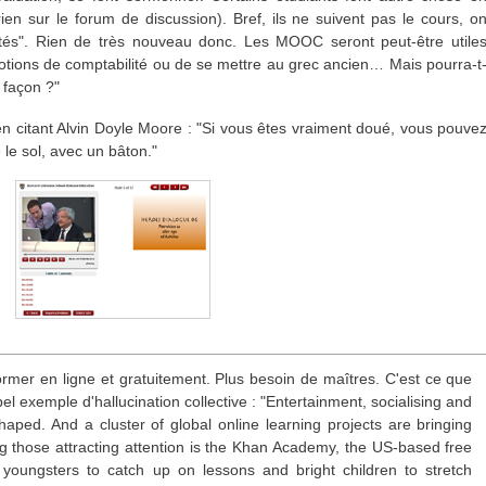
en sur le forum de discussion). Bref, ils ne suivent pas le cours, o
ctés". Rien de très nouveau donc. Les MOOC seront peut-être utile
notions de comptabilité ou de se mettre au grec ancien… Mais pourra-t
 façon ?"
n citant Alvin Doyle Moore : "Si vous êtes vraiment doué, vous pouve
le sol, avec un bâton."
former en ligne et gratuitement. Plus besoin de maîtres. C'est ce que
 bel exemple d'hallucination collective : "Entertainment, socialising and
ped. And a cluster of global online learning projects are bringing
g those attracting attention is the Khan Academy, the US-based free
s youngsters to catch up on lessons and bright children to stretch