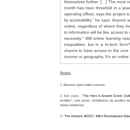
themselves further. […] The most r
month has risen threefold in a yea
operating officer, says the project i
by accessibility," he says. Anyone 
online, regardless of where they l
to information will be like access t
necessity." Will online learning rea
inequalities, but in a hi-tech fo
chance to have access to the core 
income or geography. It's an online 
Notes
1. Massive open online courses.
2. Son cours : "
The Hero in Ancient Greek Civili
Achilles", sont assez révélatrices (la position d
temps modernes…
3. "
The Homeric MOOC: Will It Revolutionize Edu