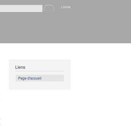
Recherche
LOGIN
rmulaire de recherche
Liens
Page d'accueil
s
-
a
s
n