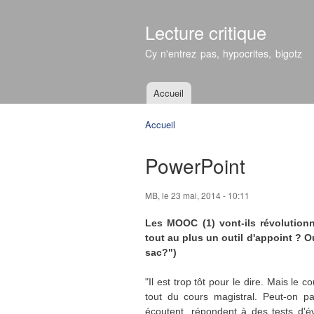
Lecture critique
Cy n'entrez pas, hypocrites, bigotz
Accueil
Menu principal
Accueil
Vous êtes ici
PowerPoint
MB
, le 23 mai, 2014 - 10:11
Les MOOC (1) vont-ils révolution
tout au plus un outil d'appoint ? Ou 
sac?")
"Il est trop tôt pour le dire. Mais le 
tout du cours magistral. Peut-on p
écoutent, répondent à des tests d'é