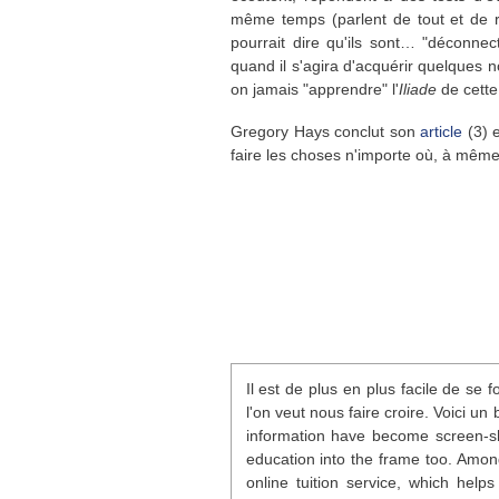
même temps (parlent de tout et de ri
pourrait dire qu'ils sont… "déconne
quand il s'agira d'acquérir quelques 
on jamais "apprendre" l'
Iliade
de cette
Gregory Hays conclut son
article
(3) e
faire les choses n'importe où, à même 
Il est de plus en plus facile de se 
l'on veut nous faire croire. Voici un
information have become screen-sha
education into the frame too. Amon
online tuition service, which help