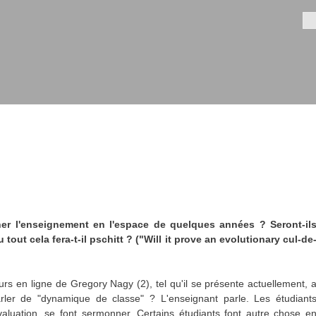
Aller au
contenu
Fo
principal
ner l'enseignement en l'espace de quelques années ? Seront-il
tout cela fera-t-il pschitt ? ("Will it prove an evolutionary cul-de
cours en ligne de Gregory Nagy (2), tel qu'il se présente actuellement, 
arler de "dynamique de classe" ? L'enseignant parle. Les étudiant
valuation, se font sermonner. Certains étudiants font autre chose e