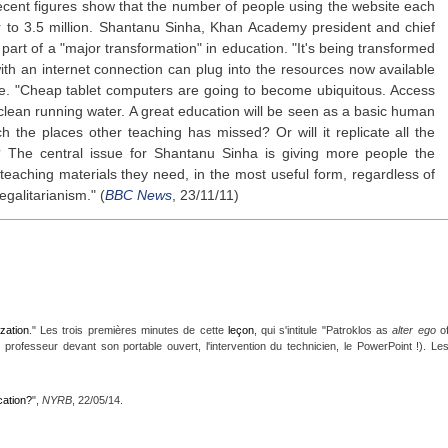
ecent figures show that the number of people using the website each
r to 3.5 million. Shantanu Sinha, Khan Academy president and chief
s part of a "major transformation" in education. "It's being transformed
with an internet connection can plug into the resources now available
ive. "Cheap tablet computers are going to become ubiquitous. Access
o clean running water. A great education will be seen as a basic human
ch the places other teaching has missed? Or will it replicate all the
rm? The central issue for Shantanu Sinha is giving more people the
teaching materials they need, in the most useful form, regardless of
egalitarianism." (
BBC News
, 23/11/11)
zation
." Les trois premières minutes de cette
leçon
, qui s'intitule "Patroklos as
alter ego
o
u professeur devant son portable ouvert, l'intervention du technicien, le PowerPoint !). Le
cation?
",
NYRB
, 22/05/14.