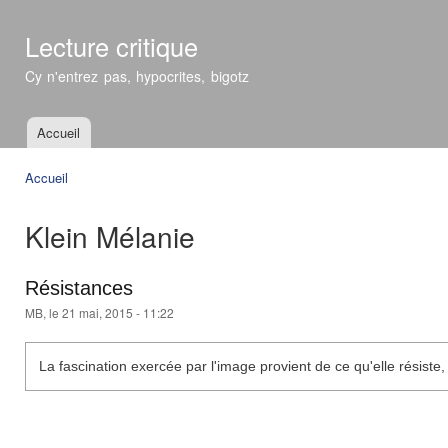
All
con
Lecture critique
prin
Cy n'entrez pas, hypocrites, bigotz
Accueil
Menu principal
Accueil
Vous êtes ici
Klein Mélanie
Résistances
MB
, le 21 mai, 2015 - 11:22
La fascination exercée par l'image provient de ce qu'elle résist