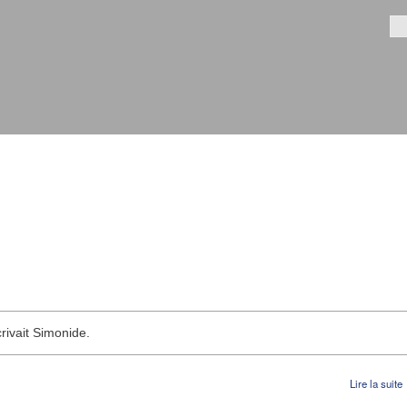
Aller au
contenu
Fo
principal
rivait Simonide.
Lire la suite