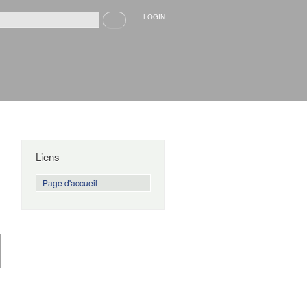
Recherche
LOGIN
rmulaire de recherche
Liens
Page d'accueil
de 18
minutes