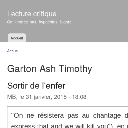
All
con
Lecture critique
prin
Cy n'entrez pas, hypocrites, bigotz
Accueil
Menu principal
Accueil
Vous êtes ici
Garton Ash Timothy
Sortir de l'enfer
MB
, le 31 janvier, 2015 - 18:08
"On ne résistera pas au chantage d
express that and we will kill you"), e