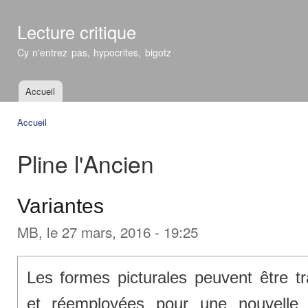
All
con
Lecture critique
prin
Cy n'entrez pas, hypocrites, bigotz
Accueil
Menu principal
Accueil
Vous êtes ici
Pline l'Ancien
Variantes
MB
, le 27 mars, 2016 - 19:25
Les formes picturales peuvent être t
et réemployées pour une nouvelle 