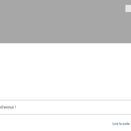
Aller au
contenu
Fo
principal
d'ennui !
Lire la suite