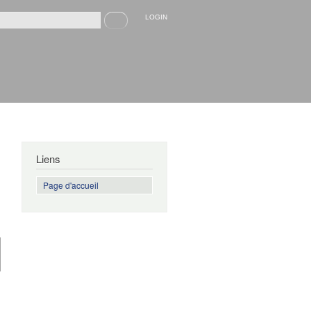
Recherche
LOGIN
rmulaire de recherche
Liens
Page d'accueil
de
L'ennui