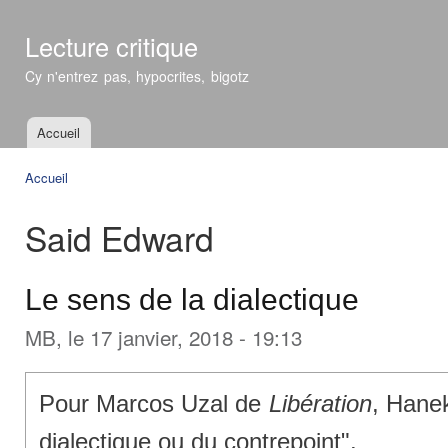
All
con
Lecture critique
prin
Cy n'entrez pas, hypocrites, bigotz
Accueil
Menu principal
Accueil
Vous êtes ici
Said Edward
Le sens de la dialectique
MB
, le 17 janvier, 2018 - 19:13
Pour Marcos Uzal de
Libération
, Hane
dialectique ou du contrepoint".