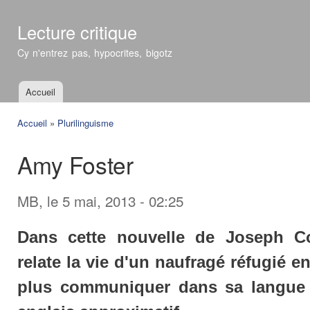
All
con
Lecture critique
prin
Cy n'entrez pas, hypocrites, bigotz
Accueil
Menu principal
Accueil
»
Plurilinguisme
Vous êtes ici
Amy Foster
MB
, le 5 mai, 2013 - 02:25
Dans cette nouvelle de Joseph Con
relate la vie d'un naufragé réfugié e
plus communiquer dans sa langue m