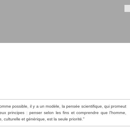
Aller au
contenu
Fo
principal
omme possible, il y a un modèle, la pensée scientifique, qui promeut
ux principes : penser selon les fins et comprendre que l'homme,
, culturelle et générique, est la seule priorité."