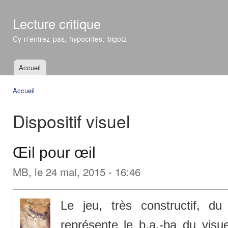
All
con
Lecture critique
prin
Cy n'entrez pas, hypocrites, bigotz
Accueil
Menu principal
Accueil
Vous êtes ici
Dispositif visuel
Œil pour œil
MB
, le 24 mai, 2015 - 16:46
Le jeu, très constructif, du 
représente le b.a.-ba du visu