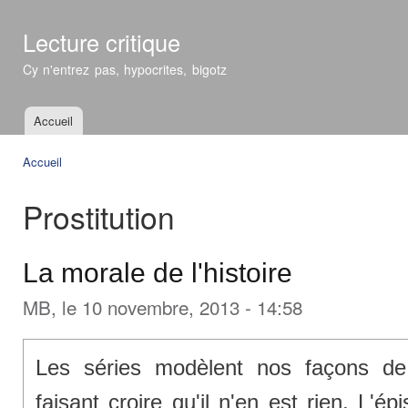
All
con
Lecture critique
prin
Cy n'entrez pas, hypocrites, bigotz
Accueil
Menu principal
Accueil
Vous êtes ici
Prostitution
La morale de l'histoire
MB
, le 10 novembre, 2013 - 14:58
Les séries modèlent nos façons de
faisant croire qu'il n'en est rien. L'é