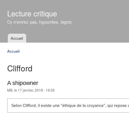
All
con
Lecture critique
prin
Cy n'entrez pas, hypocrites, bigotz
Accueil
Menu principal
Accueil
Vous êtes ici
Clifford
A shipowner
MB
, le 17 janvier, 2018 - 19:35
Selon Clifford, il existe une "éthique de la croyance", qui repose