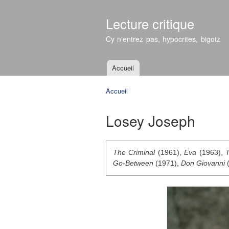
Lecture critique
Cy n'entrez pas, hypocrites, bigotz
Accueil
Menu principal
Accueil
Vous êtes ici
Losey Joseph
The Criminal
(1961),
Eva
(1963),
Go-Between
(1971),
Don Giovanni
(