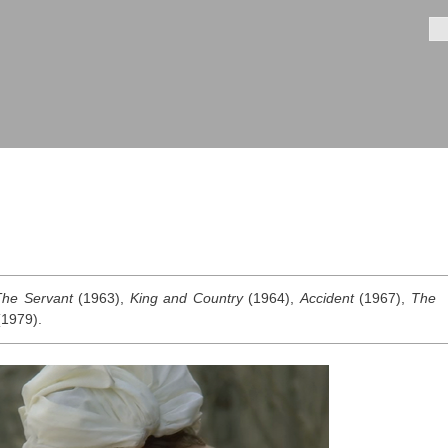
Aller au
contenu
Fo
principal
The Servant
(1963),
King and Country
(1964),
Accident
(1967),
The
1979).