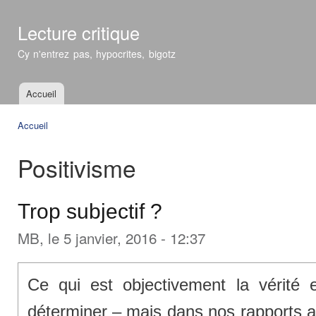
All
con
Lecture critique
prin
Cy n'entrez pas, hypocrites, bigotz
Accueil
Menu principal
Accueil
Vous êtes ici
Positivisme
Trop subjectif ?
MB
, le 5 janvier, 2016 - 12:37
Ce qui est objectivement la vérité es
déterminer – mais dans nos rapports av