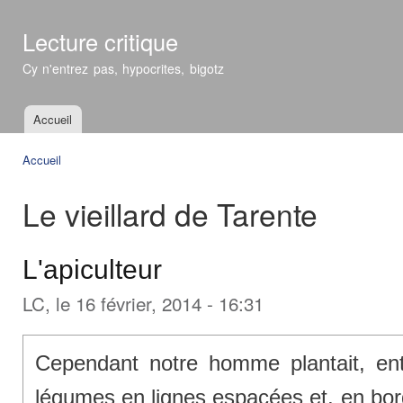
All
con
Lecture critique
prin
Cy n'entrez pas, hypocrites, bigotz
Accueil
Menu principal
Accueil
Vous êtes ici
Le vieillard de Tarente
L'apiculteur
LC
, le 16 février, 2014 - 16:31
Cependant notre homme plantait, ent
légumes en lignes espacées et, en bord