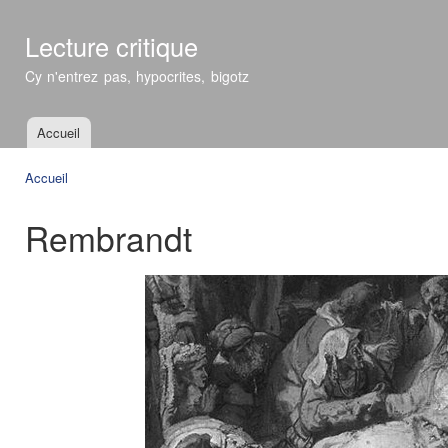
All
con
Lecture critique
prin
Cy n'entrez pas, hypocrites, bigotz
Accueil
Menu principal
Accueil
Vous êtes ici
Rembrandt