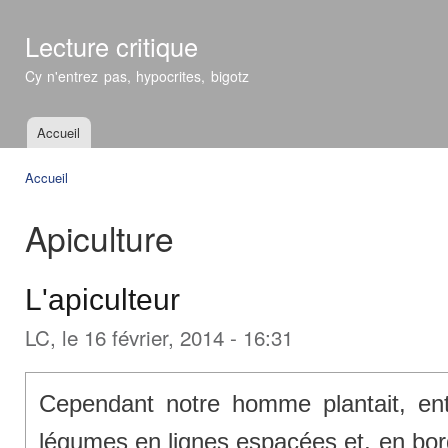
All
con
Lecture critique
prin
Cy n'entrez pas, hypocrites, bigotz
Accueil
Menu principal
Accueil
Vous êtes ici
Apiculture
L'apiculteur
LC
, le 16 février, 2014 - 16:31
Cependant notre homme plantait, ent
légumes en lignes espacées et, en bord