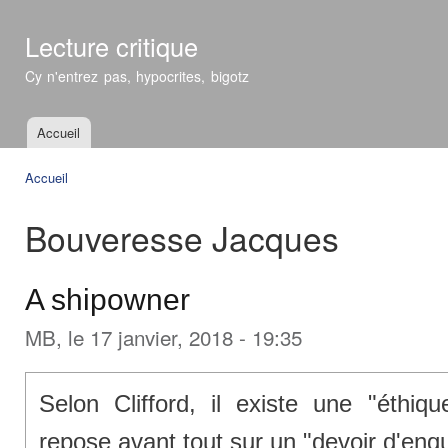
All
con
Lecture critique
prin
Cy n'entrez pas, hypocrites, bigotz
Accueil
Menu principal
Accueil
Vous êtes ici
Bouveresse Jacques
A shipowner
MB
, le 17 janvier, 2018 - 19:35
Selon Clifford, il existe une "éthiq
repose avant tout sur un "devoir d'enq