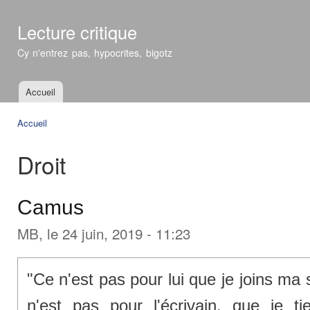
All
con
Lecture critique
prin
Cy n'entrez pas, hypocrites, bigotz
Accueil
Menu principal
Accueil
Vous êtes ici
Droit
Camus
MB
, le 24 juin, 2019 - 11:23
"Ce n'est pas pour lui que je joins ma
n'est pas pour l'écrivain, que je t