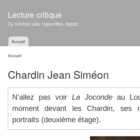
All
con
Lecture critique
prin
Cy n'entrez pas, hypocrites, bigotz
Accueil
Menu principal
Accueil
Vous êtes ici
Chardin Jean Siméon
N'allez pas voir
La Joconde
au Lou
moment devant les Chardin, ses n
portraits (deuxième étage).