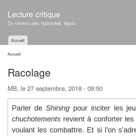
All
con
Lecture critique
prin
Cy n'entrez pas, hypocrites, bigotz
Accueil
Menu principal
Accueil
Vous êtes ici
Racolage
MB
, le 27 septembre, 2018 - 09:50
Parler de
Shining
pour inciter les je
chuchotements
revient à conforter le
voulant les combattre. Et si l'on s'adr