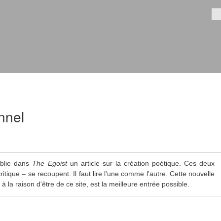
Aller au
contenu
Fo
principal
nnel
ublie dans
The Egoist
un article sur la création poétique. Ces deux
itique – se recoupent. Il faut lire l'une comme l'autre. Cette nouvelle
 à la raison d'être de ce site, est la meilleure entrée possible.