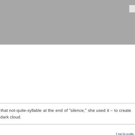
Aller au
contenu
Fo
principal
hat not-quite-syllable at the end of "silence," she used it – to create
 dark cloud.
Lire la suite