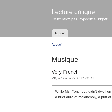
Lecture critique
Cy n'entrez pas, hypocrites, bigotz
Accueil
Menu principal
Accueil
Vous êtes ici
Musique
Very French
MB
, le 17 octobre, 2017 - 21:45
While Ms. Yoncheva didn’t dwell on t
a brief aura of melancholy, a puff of