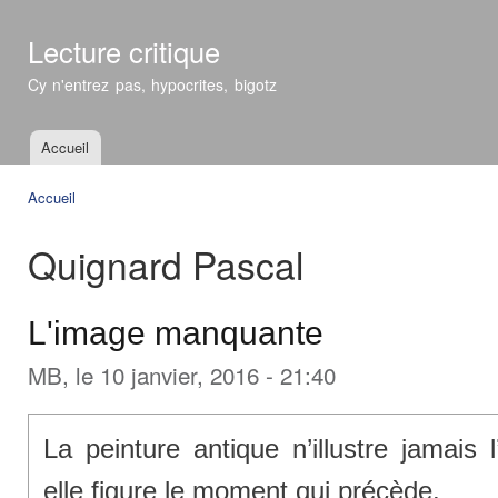
All
con
Lecture critique
prin
Cy n'entrez pas, hypocrites, bigotz
Accueil
Menu principal
Accueil
Vous êtes ici
Quignard Pascal
L'image manquante
MB
, le 10 janvier, 2016 - 21:40
La peinture antique n’illustre jamais 
elle figure le moment qui précède.