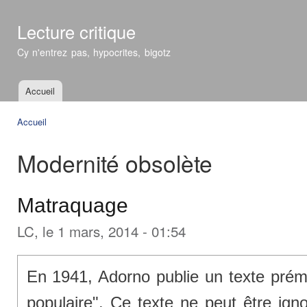
All
con
Lecture critique
prin
Cy n'entrez pas, hypocrites, bigotz
Accueil
Menu principal
Accueil
Vous êtes ici
Modernité obsolète
Matraquage
LC
, le 1 mars, 2014 - 01:54
En 1941, Adorno publie un texte prémo
populaire". Ce texte ne peut être igno